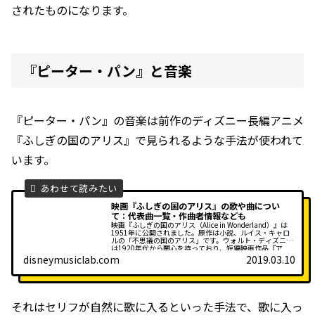
されたものになります。
『ピーター・パン』と音楽
『ピーター・パン』の音楽は前作のディズニー長編アニメ
『ふしぎの国のアリス』で見られるような手法が使われて
います。
映画『ふしぎの国のアリス』の歌や曲につい
て：代表曲一覧・作曲者情報なども
映画『ふしぎの国のアリス（Alice in Wonderland）』は
1951年に公開されました。原作は小説、ルイス・キャロ
ルの「不思議の国のアリス」です。ウォルト・ディズニー
は1920年代から関心を持っており、短編映画作品『ア
リ...
disneymusiclab.com
2019.03.10
それはセリフが自然に歌に入るといった手法で、歌に入っ