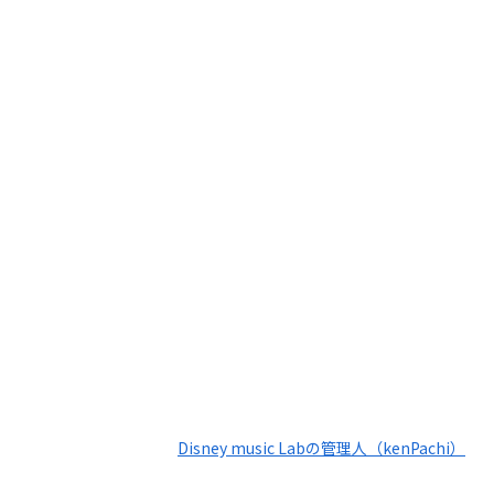
Disney music Labの管理人（kenPachi）