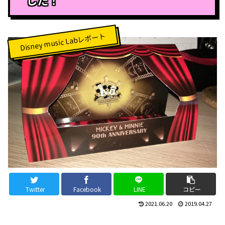
Disney music Labレポート
Twitter
Facebook
LINE
コピー
2021.06.20
2019.04.27