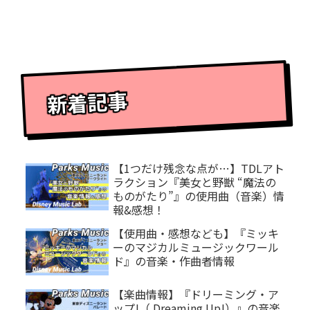
新着記事
【1つだけ残念な点が…】TDLアト
ラクション『美女と野獣 “魔法の
ものがたり”』の使用曲（音楽）情
報&感想！
【使用曲・感想なども】『ミッキ
ーのマジカルミュージックワール
ド』の音楽・作曲者情報
【楽曲情報】『ドリーミング・ア
ップ!（ Dreaming Up!）』の音楽