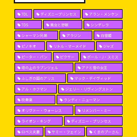
TDL
ディズニープリンセス
アラン・メンケン
TDS
美女と野獣
シンデレラ
シャーマン兄弟
アラジン
白雪姫
ピノキオ
リトル・マーメイド
ジャズ
ピーター・パン
ピクサー
ポール・J・スミス
塔の上のラプンツェル
アナと雪の女王
ふしぎの国のアリス
マック・デイヴィッド
アル・ホフマン
ジェリー・リヴィングストン
吹奏楽
ランディ・ニューマン
オリヴァー・ウォーレス
リメンバー・ミー
ライオン・キング
ディズニー・プリンセス
ロペス夫妻
サミー・フェイン
くまのプーさん