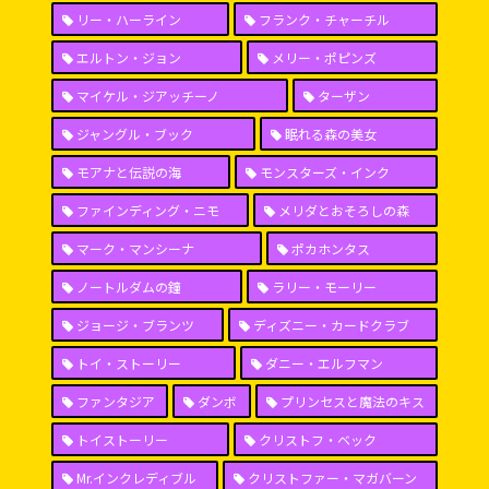
リー・ハーライン
フランク・チャーチル
エルトン・ジョン
メリー・ポピンズ
マイケル・ジアッチーノ
ターザン
ジャングル・ブック
眠れる森の美女
モアナと伝説の海
モンスターズ・インク
ファインディング・ニモ
メリダとおそろしの森
マーク・マンシーナ
ポカホンタス
ノートルダムの鐘
ラリー・モーリー
ジョージ・ブランツ
ディズニー・カードクラブ
トイ・ストーリー
ダニー・エルフマン
ファンタジア
ダンボ
プリンセスと魔法のキス
トイストーリー
クリストフ・ベック
Mr.インクレディブル
クリストファー・マガバーン