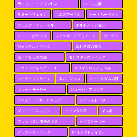
ディズニー・プリンセス
ロペス夫妻
サミー・フェイン
くまのプーさん
リー・ハーライン
フランク・チャーチル
エルトン・ジョン
メリー・ポピンズ
マイケル・ジアッチーノ
ターザン
ジャングル・ブック
眠れる森の美女
モアナと伝説の海
モンスターズ・インク
ファインディング・ニモ
メリダとおそろしの森
マーク・マンシーナ
ポカホンタス
ノートルダムの鐘
ラリー・モーリー
ジョージ・ブランツ
ディズニー・カードクラブ
トイ・ストーリー
ダニー・エルフマン
ファンタジア
ダンボ
プリンセスと魔法のキス
トイストーリー
クリストフ・ベック
Mr.インクレディブル