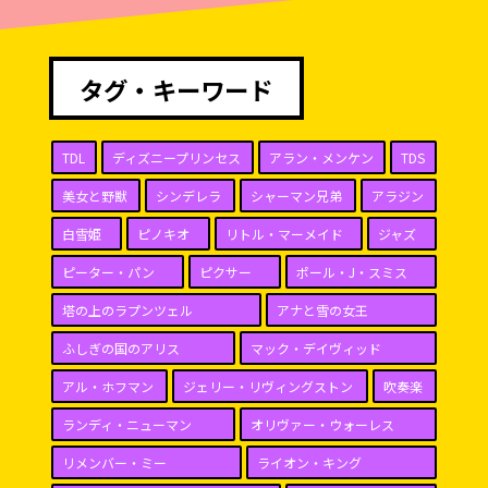
タグ・キーワード
TDL
ディズニープリンセス
アラン・メンケン
TDS
美女と野獣
シンデレラ
シャーマン兄弟
アラジン
白雪姫
ピノキオ
リトル・マーメイド
ジャズ
ピーター・パン
ピクサー
ポール・J・スミス
塔の上のラプンツェル
アナと雪の女王
ふしぎの国のアリス
マック・デイヴィッド
アル・ホフマン
ジェリー・リヴィングストン
吹奏楽
ランディ・ニューマン
オリヴァー・ウォーレス
リメンバー・ミー
ライオン・キング