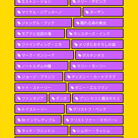
エルトン・ジョン
メリー・ポピンズ
マイケル・ジアッチーノ
ターザン
ジャングル・ブック
眠れる森の美女
モアナと伝説の海
モンスターズ・インク
ファインディング・ニモ
メリダとおそろしの森
マーク・マンシーナ
ポカホンタス
ノートルダムの鐘
ラリー・モーリー
ジョージ・ブランツ
ディズニー・カードクラブ
トイ・ストーリー
ダニー・エルフマン
ファンタジア
ダンボ
プリンセスと魔法のキス
トイストーリー
クリストフ・ベック
Mr.インクレディブル
クリストファー・マガバーン
ネッド・ワシントン
シュガー・ラッシュ