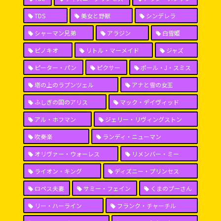
TDS
美女と野獣
シンデレラ
シャーマン兄弟
アラジン
白雪姫
ピノキオ
リトル・マーメイド
ジャズ
ピーター・パン
ピクサー
ポール・J・スミス
塔の上のラプンツェル
アナと雪の女王
ふしぎの国のアリス
マック・デイヴィッド
アル・ホフマン
ジェリー・リヴィングストン
吹奏楽
ランディ・ニューマン
オリヴァー・ウォーレス
リメンバー・ミー
ライオン・キング
ディズニー・プリンセス
ロペス夫妻
サミー・フェイン
くまのプーさん
リー・ハーライン
フランク・チャーチル