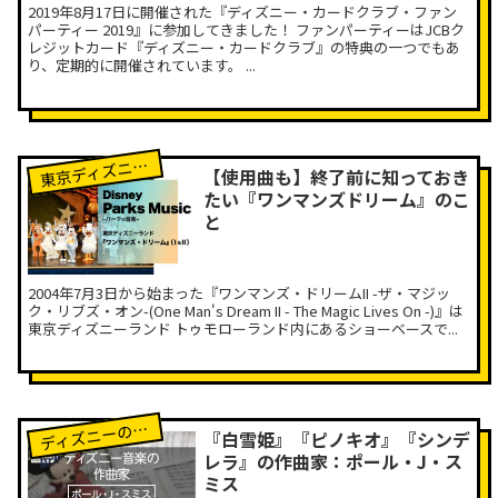
2019年8月17日に開催された『ディズニー・カードクラブ・ファン
パーティー 2019』に参加してきました！ ファンパーティーはJCBク
レジットカード『ディズニー・カードクラブ』の特典の一つでもあ
り、定期的に開催されています。 ...
京ディズニーランド
東
【使用曲も】終了前に知っておき
たい『ワンマンズドリーム』のこ
と
2004年7月3日から始まった『ワンマンズ・ドリームII -ザ・マジッ
ク・リブズ・オン-(One Man's Dream II - The Magic Lives On -)』は
東京ディズニーランド トゥモローランド内にあるショーベースで...
ィズニーの作曲家
デ
『白雪姫』『ピノキオ』『シンデ
レラ』の作曲家：ポール・J・ス
ミス