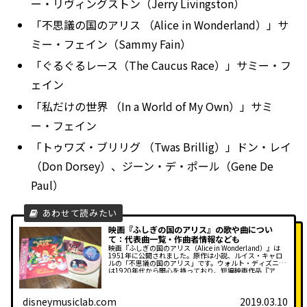
ー・リヴィングストン（Jerry Livingston）
「不思議の国のアリス （Alice in Wonderland）」サ
ミー・フェイン（Sammy Fain）
「ぐるぐるレース（The Caucus Race）」サミー・フ
ェイン
「私だけの世界 （In a World of My Own）」サミ
ー・フェイン
「トゥワズ・ブリリグ （Twas Brillig）」ドン・レイ
（Don Dorsey）、ジーン・デ・ポール（Gene De
Paul）
映画『ふしぎの国のアリス』の歌や曲につい
て：代表曲一覧・作曲者情報なども
映画『ふしぎの国のアリス（Alice in Wonderland）』は
1951年に公開されました。原作は小説、ルイス・キャロ
ルの「不思議の国のアリス」です。ウォルト・ディズニー
は1920年代から関心を持っており、短編映画作品『ア
リ...
disneymusiclab.com
2019.03.10