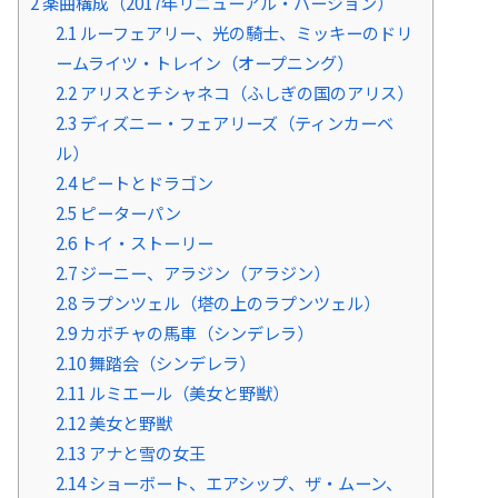
2
楽曲構成（2017年リニューアル・バージョン）
2.1
ルーフェアリー、光の騎士、ミッキーのドリ
ームライツ・トレイン（オープニング）
2.2
アリスとチシャネコ（ふしぎの国のアリス）
2.3
ディズニー・フェアリーズ（ティンカーベ
ル）
2.4
ピートとドラゴン
2.5
ピーターパン
2.6
トイ・ストーリー
2.7
ジーニー、アラジン（アラジン）
2.8
ラプンツェル（塔の上のラプンツェル）
2.9
カボチャの馬車（シンデレラ）
2.10
舞踏会（シンデレラ）
2.11
ルミエール（美女と野獣）
2.12
美女と野獣
2.13
アナと雪の女王
2.14
ショーボート、エアシップ、ザ・ムーン、