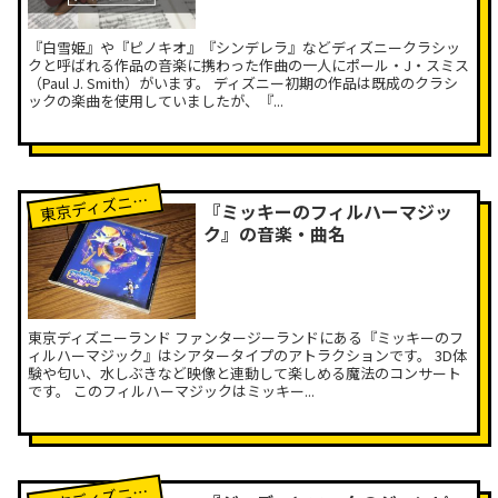
『白雪姫』や『ピノキオ』『シンデレラ』などディズニークラシッ
クと呼ばれる作品の音楽に携わった作曲の一人にポール・J・スミス
（Paul J. Smith）がいます。 ディズニー初期の作品は既成のクラシ
ックの楽曲を使用していましたが、『...
京ディズニーランド
東
『ミッキーのフィルハーマジッ
ク』の音楽・曲名
東京ディズニーランド ファンタージーランドにある『ミッキーのフ
ィルハーマジック』はシアタータイプのアトラクションです。 3D体
験や匂い、水しぶきなど映像と連動して楽しめる魔法のコンサート
です。 このフィルハーマジックはミッキー...
京ディズニーランド