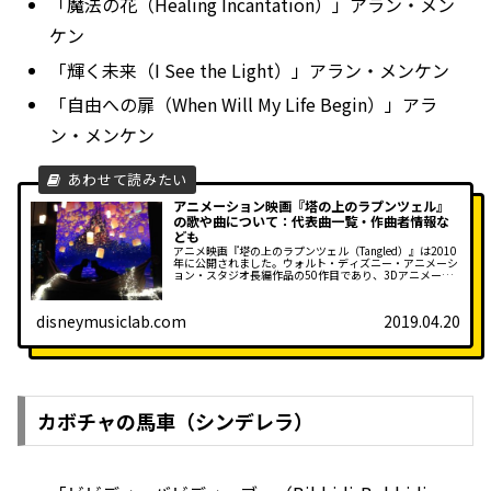
「魔法の花（Healing Incantation）」アラン・メン
ケン
「輝く未来（I See the Light）」アラン・メンケン
「自由への扉（When Will My Life Begin）」アラ
ン・メンケン
アニメーション映画『塔の上のラプンツェル』
の歌や曲について：代表曲一覧・作曲者情報な
ども
アニメ映画『塔の上のラプンツェル（Tangled）』は2010
年に公開されました。ウォルト・ディズニー・アニメーシ
ョン・スタジオ長編作品の50作目であり、3Dアニメーシ
ョンでは初のプリンセス映画でした。また、ディズニーの
3...
disneymusiclab.com
2019.04.20
カボチャの馬車（シンデレラ）