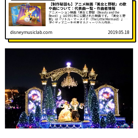
【制作秘話も】アニメ映画『美女と野獣』の歌
や曲について：代表曲一覧・作曲者情報
アニメーション映画『美女と野獣（Beauty and the
Beast）』は1991年に公開された映画です。『美女と野
獣』は『リトル・マーメイド（The Little Mermaid）』に
次ぐディズニーを代表するミュージカル作品...
disneymusiclab.com
2019.05.18