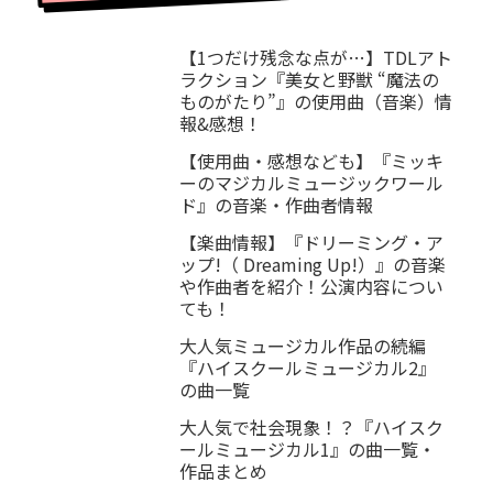
【1つだけ残念な点が…】TDLアト
ラクション『美女と野獣 “魔法の
ものがたり”』の使用曲（音楽）情
報&感想！
【使用曲・感想なども】『ミッキ
ーのマジカルミュージックワール
ド』の音楽・作曲者情報
【楽曲情報】『ドリーミング・ア
ップ!（ Dreaming Up!）』の音楽
や作曲者を紹介！公演内容につい
ても！
大人気ミュージカル作品の続編
『ハイスクールミュージカル2』
の曲一覧
大人気で社会現象！？『ハイスク
ールミュージカル1』の曲一覧・
作品まとめ