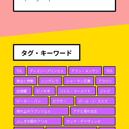
タグ・キーワード
TDL
ディズニープリンセス
アラン・メンケン
TDS
美女と野獣
シンデレラ
シャーマン兄弟
アラジン
白雪姫
ピノキオ
リトル・マーメイド
ジャズ
ピーター・パン
ピクサー
ポール・J・スミス
塔の上のラプンツェル
アナと雪の女王
ふしぎの国のアリス
マック・デイヴィッド