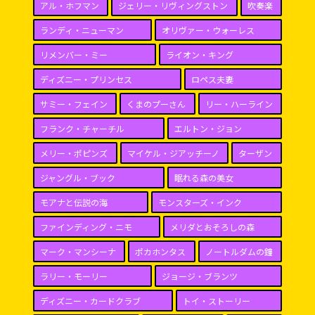
アル・ホフマン
ジェリー・リヴィングストン
吹奏楽
ランディ・ニューマン
オリヴァー・ウォーレス
リメンバー・ミー
ライオン・キング
ディズニー・プリンセス
ロペス夫妻
サミー・フェイン
くまのプーさん
リー・ハーライン
フランク・チャーチル
エルトン・ジョン
メリー・ポピンズ
マイケル・ジアッチーノ
ターザン
ジャングル・ブック
眠れる森の美女
モアナと伝説の海
モンスターズ・インク
ファインディング・ニモ
メリダとおそろしの森
マーク・マンシーナ
ポカホンタス
ノートルダムの鐘
ラリー・モーリー
ジョージ・ブランツ
ディズニー・カードクラブ
トイ・ストーリー