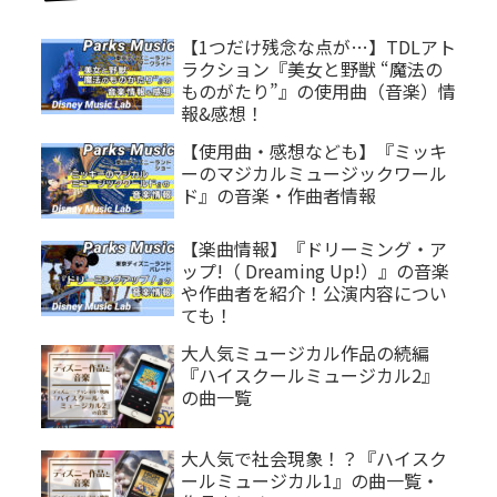
【1つだけ残念な点が…】TDLアト
ラクション『美女と野獣 “魔法の
ものがたり”』の使用曲（音楽）情
報&感想！
【使用曲・感想なども】『ミッキ
ーのマジカルミュージックワール
ド』の音楽・作曲者情報
【楽曲情報】『ドリーミング・ア
ップ!（ Dreaming Up!）』の音楽
や作曲者を紹介！公演内容につい
ても！
大人気ミュージカル作品の続編
『ハイスクールミュージカル2』
の曲一覧
大人気で社会現象！？『ハイスク
ールミュージカル1』の曲一覧・