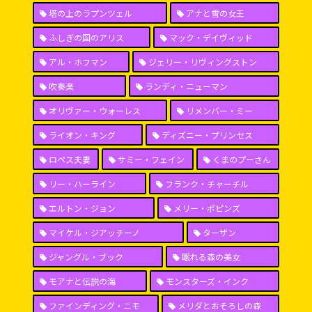
塔の上のラプンツェル
アナと雪の女王
ふしぎの国のアリス
マック・デイヴィッド
アル・ホフマン
ジェリー・リヴィングストン
吹奏楽
ランディ・ニューマン
オリヴァー・ウォーレス
リメンバー・ミー
ライオン・キング
ディズニー・プリンセス
ロペス夫妻
サミー・フェイン
くまのプーさん
リー・ハーライン
フランク・チャーチル
エルトン・ジョン
メリー・ポピンズ
マイケル・ジアッチーノ
ターザン
ジャングル・ブック
眠れる森の美女
モアナと伝説の海
モンスターズ・インク
ファインディング・ニモ
メリダとおそろしの森