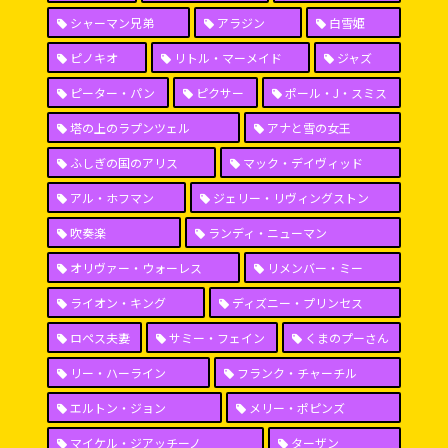
シャーマン兄弟
アラジン
白雪姫
ピノキオ
リトル・マーメイド
ジャズ
ピーター・パン
ピクサー
ポール・J・スミス
塔の上のラプンツェル
アナと雪の女王
ふしぎの国のアリス
マック・デイヴィッド
アル・ホフマン
ジェリー・リヴィングストン
吹奏楽
ランディ・ニューマン
オリヴァー・ウォーレス
リメンバー・ミー
ライオン・キング
ディズニー・プリンセス
ロペス夫妻
サミー・フェイン
くまのプーさん
リー・ハーライン
フランク・チャーチル
エルトン・ジョン
メリー・ポピンズ
マイケル・ジアッチーノ
ターザン