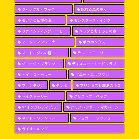
ジャングル・ブック
眠れる森の美女
モアナと伝説の海
モンスターズ・インク
ファインディング・ニモ
メリダとおそろしの森
マーク・マンシーナ
ポカホンタス
ノートルダムの鐘
ラリー・モーリー
ジョージ・ブランツ
ディズニー・カードクラブ
トイ・ストーリー
ダニー・エルフマン
ファンタジア
ダンボ
プリンセスと魔法のキス
トイストーリー
クリストフ・ベック
Mr.インクレディブル
クリストファー・マガバーン
ネッド・ワシントン
シュガー・ラッシュ
ライオンキング