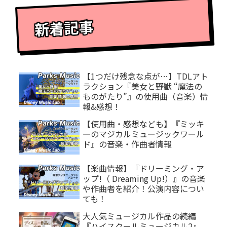
新着記事
【1つだけ残念な点が…】TDLアト
ラクション『美女と野獣 “魔法の
ものがたり”』の使用曲（音楽）情
報&感想！
【使用曲・感想なども】『ミッキ
ーのマジカルミュージックワール
ド』の音楽・作曲者情報
【楽曲情報】『ドリーミング・ア
ップ!（ Dreaming Up!）』の音楽
や作曲者を紹介！公演内容につい
ても！
大人気ミュージカル作品の続編
『ハイスクールミュージカル2』