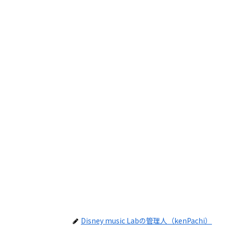
Disney music Labの管理人（kenPachi）